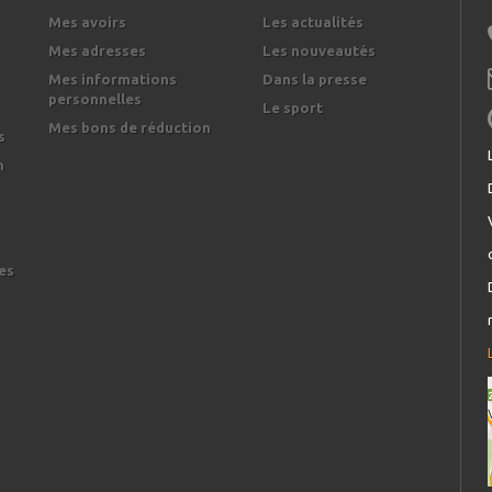
Mes avoirs
Les actualités
Mes adresses
Les nouveautés
Mes informations
Dans la presse
personnelles
Le sport
Mes bons de réduction
s
n
es