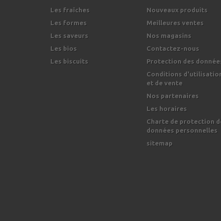
Les fraîches
Nouveaux produits
Les formes
Meilleures ventes
Les saveurs
Nos magasins
Les bios
Contactez-nous
Les biscuits
Protection des donnée
Conditions d'utilisatio
et de vente
Nos partenaires
Les horaires
Charte de protection d
données personnelles
sitemap