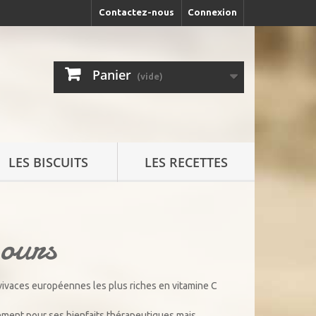
Contactez-nous
Connexion
Panier
(vide)
LES BISCUITS
LES RECETTES
 ours
 vivaces européennes les plus riches en vitamine C
lement pour ses bienfaits thérapeutiques mais