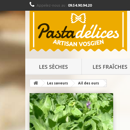
Appelez-nous au :
09.54.90.94.20
LES SÈCHES
LES FRAÎCHES
Les saveurs
Ail des ours