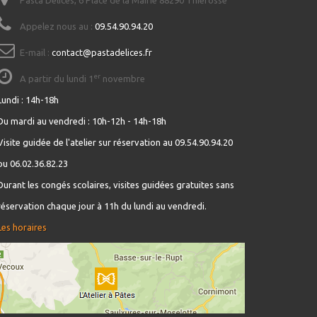
Pasta Délices, 6 Place de la Mairie 88290 Thiéfosse
Appelez nous au :
09.54.90.94.20
E-mail :
contact@pastadelices.fr
er
A partir du lundi 1
novembre
Lundi : 14h-18h
Du mardi au vendredi : 10h-12h - 14h-18h
Visite guidée de l'atelier sur réservation au 09.54.90.94.20
ou 06.02.36.82.23
Durant les congés scolaires, visites guidées gratuites sans
réservation chaque jour à 11h du lundi au vendredi.
Les horaires